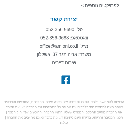
לפרויקטים נוספים >
יצירת קשר
טל': 052-356-9690
וואטסאפ: 052-356-9688
מייל: office@amloni.co.il
משרד: אריה תגר 37, אשקלון
שירות דיירים
הדמיות להמחשה בלבד. התוכניות דירה אינן בקנה מידה. ההדמיות, התוכניות והפרטים
באתר הינם למסירת מיד בלבד ואינם מהווים כל התחייבות של החברה ו/או את האתר.
את החברה מחייב ההסכם והמפרט שעליו יחתמו החברה והרוכשים עפ"י חוק המכר |
תכנון המטבח והריהוט בדירה הינם סקיצה רעיונית בלבד ואינם מחייבים את החברה |
ט.ל.ח