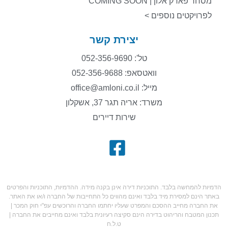
מסחר פארק אלון | COMING SOON
לפרויקטים נוספים >
יצירת קשר
טל': 052-356-9690
וואטסאפ: 052-356-9688
מייל: office@amloni.co.il
משרד: אריה תגר 37, אשקלון
שירות דיירים
הדמיות להמחשה בלבד. התוכניות דירה אינן בקנה מידה. ההדמיות, התוכניות והפרטים
באתר הינם למסירת מיד בלבד ואינם מהווים כל התחייבות של החברה ו/או את האתר.
את החברה מחייב ההסכם והמפרט שעליו יחתמו החברה והרוכשים עפ"י חוק המכר |
תכנון המטבח והריהוט בדירה הינם סקיצה רעיונית בלבד ואינם מחייבים את החברה |
ט.ל.ח